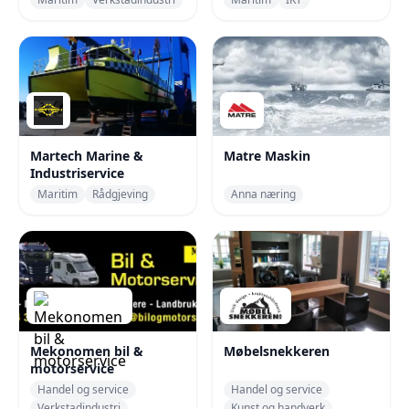
Martech Marine &
Matre Maskin
Industriservice
Maritim
Rådgjeving
Anna næring
Mekonomen bil &
Møbelsnekkeren
motorservice
Handel og service
Handel og service
Verkstadindustri
Kunst og handverk