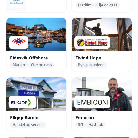
Finans
Maritim
Olje og gass
Eidesvik Offshore
Eivind Hope
Maritim
Olje og gass
Bygg og anlegg
Elkjøp Bømlo
Embicon
Handel og service
IKT
Havbruk