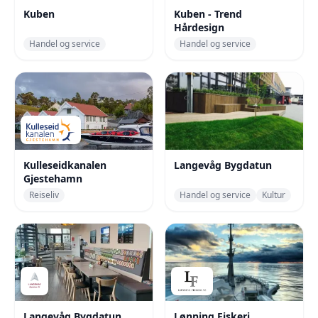
Kuben
Kuben - Trend
Hårdesign
Handel og service
Handel og service
Kulleseidkanalen
Langevåg Bygdatun
Gjestehamn
Reiseliv
Handel og service
Kultur
Langevåg Bygdatun
Lønning Fiskeri