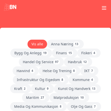
Ope
Vis alle
Anna Næring
13
Bygg Og Anlegg
Finans
Fiskeri
19
15
4
Handel Og Service
Havbruk
97
12
Havvind
Helse Og Trening
IKT
4
8
7
Infrastruktur Og Eigedom
Kommune
8
4
Kraft
Kultur
Kunst Og Handverk
2
9
13
Maritim
Matproduksjon
27
10
Media Og Kommunikasjon
Olje Og Gass
8
7