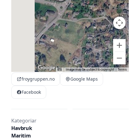
din verdikjede.
Uansett hvor du er, eller hva slags oppdrag
du trenger oss til, er våre moderne fartøy
og erfarne fagfolk aldri langt unna.
Velger du folk og fartøy fra Frøy er du trygg
på at oppgavene blir løst på lag med deg og
på best tenkelige vis.
Image may be subject to copyright
Terms
froygruppen.no
Google Maps
Facebook
Kategoriar
Havbruk
Maritim