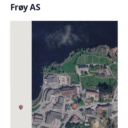
Frøy AS
Frøy er Norges største kompetansemiljø
innen akvaservice. Vi er totalleverandør av
fartøystjenester og en helintegrert partner i