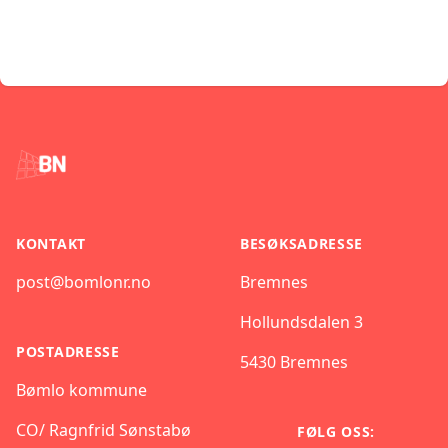
Footer
KONTAKT
BESØKSADRESSE
post@bomlonr.no
Bremnes
Hollundsdalen 3
POSTADRESSE
5430 Bremnes
Bømlo kommune
CO/ Ragnfrid Sønstabø
FØLG OSS: