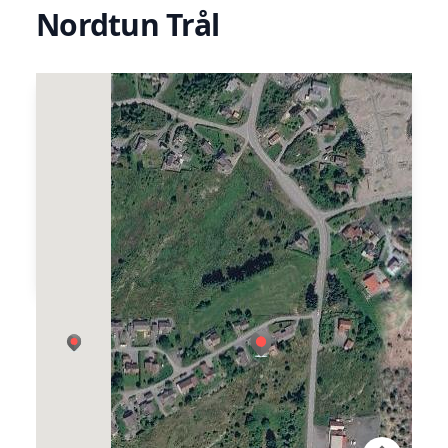
Nordtun Trål
Nordtun Trål er eit reiarlag på Bømlo. Dei
eig og driv fartøyet FV Mostein, og driv
pelagisk havfiske.