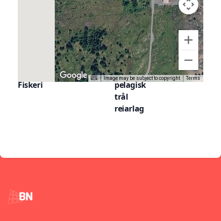
Google Maps
Kategoriar
Taggar / Nøkkelord
Image may be subject to copyright
Terms
Fiskeri
pelagisk
trål
reiarlag
Footer