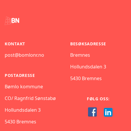
Footer
KONTAKT
BESØKSADRESSE
post@bomlonr.no
Bremnes
Hollundsdalen 3
POSTADRESSE
5430 Bremnes
Bømlo kommune
CO/ Ragnfrid Sønstabø
FØLG OSS:
Hollundsdalen 3
5430 Bremnes