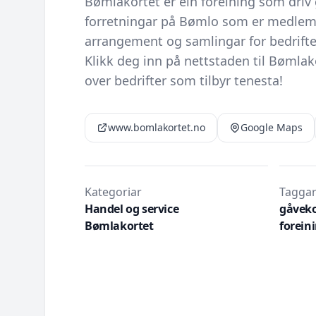
Bømlakortet er ein foreining som driv
forretningar på Bømlo som er medlem 
arrangement og samlingar for bedrif
Klikk deg inn på nettstaden til Bømlako
over bedrifter som tilbyr tenesta!
www.bomlakortet.no
Google Maps
Kategoriar
Taggar
Handel og service
gåveko
Bømlakortet
forein