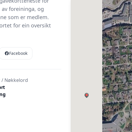
 gåvekortteneste for
av foreininga, og
tene som er medlem.
rtet for ein oversikt
Facebook
 / Nøkkelord
rt
ing