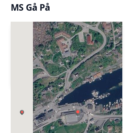
MS Gå På
Langevåg Bygdatun arrangerer
skreddarsydde turar på bestilling ombord i
fiskeskøyta M/S Gå. Ombord er det