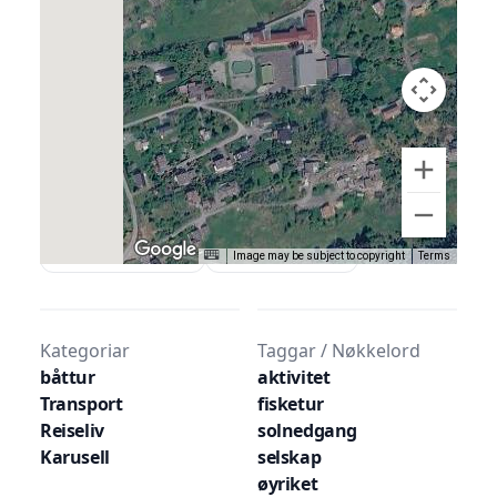
serverings- og skjenkeløyve, og turen vert
lagt tilrette etter kva ønske de har om mat,
drikke og kor turen skal gå. Båten har blitt
brukt til alt frå firmaturer, bryllup,
åremålsdagar, sightseeing, fisketurar med
meir.
bygdatunet.no
Google Maps
Image may be subject to copyright
Terms
Kategoriar
Taggar / Nøkkelord
båttur
aktivitet
Transport
fisketur
Reiseliv
solnedgang
Karusell
selskap
øyriket