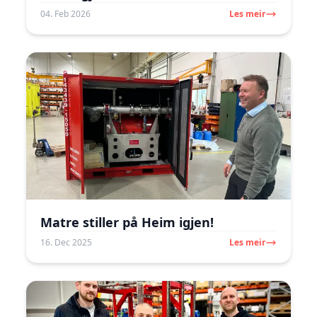
04. Feb 2026
Les meir
Image may be subject to copyright
Terms
Matre stiller på Heim igjen!
16. Dec 2025
Les meir