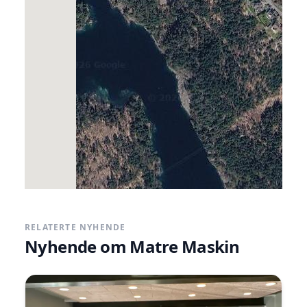
offshore-industrien.
www.matre.no
Google Maps
Kategoriar
Anna næring
RELATERTE NYHENDE
Nyhende om
Matre Maskin