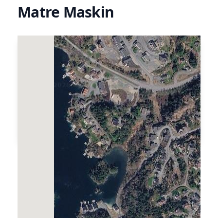
Matre Maskin
Matre Maskin utviklar og leverer produkt,
system og service innan brannslukking. Dei
rettar seg mot den maritime sektoren og