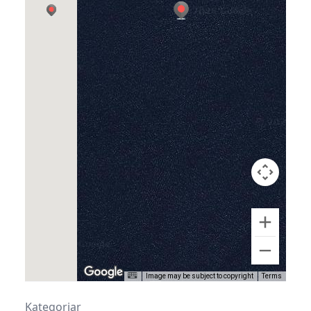
revisjons- og rådgjevingskontor i regionen.
Dei byr på lokalt nærvær, og ei unik
forståing av lokalt nærings- og samfunnsliv.
BDO har vore til stades på Stord i mange år,
og jobbar tett med ulike verksemder i heile
Sunnhordland. Kundane deira famnar om
små og mellomstore verksemder - til dei
større. Breidda deira gjer at dei har
kjennskap til mange ulike bransjar.
www.bdo.no
Google Maps
Facebook
Image may be subject to copyright
Terms
Kategoriar