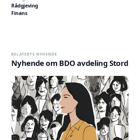
Rådgjeving
Finans
RELATERTE NYHENDE
Nyhende om
BDO avdeling Stord