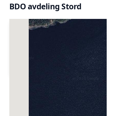
BDO avdeling Stord
Treng du ein revisor, forretningsadvokat
eller rett og slett ein rådgjevar? BDO satsar
på Sunnhordland, og er eit leiande