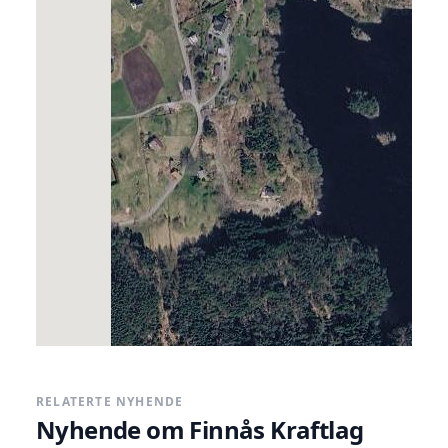
samt gje eit breibandstilbod til
medlemmane.
www.finnas-kraftlag.no
Google Maps
Facebook
Kategoriar
Taggar / Nøkkelord
Kraft
altibox
RELATERTE NYHENDE
Nyhende om
Finnås Kraftlag