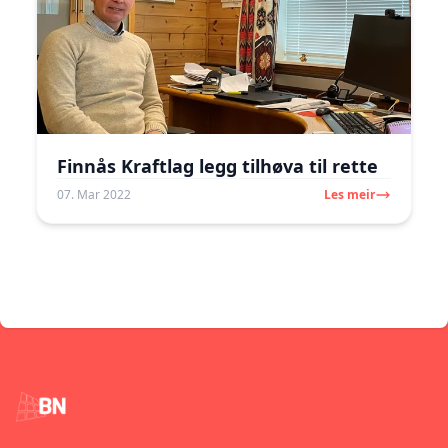
Finnås Kraftlag legg tilhøva til rette
07. Mar 2022
Les meir
Footer