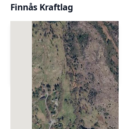
Finnås Kraftlag
Finnås Kraftlag er eit samvirkeføretak.
Føremålet er å skaffa nok energi og syta for
ein sikker og rasjonell energidistribusjon