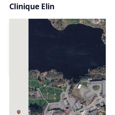
Clinique Elin
Clinique Elin er ein hud- og fotpleiesalong
som tilbyr det meste innen hud-, fot-, og
kroppspleie. Produkt frå Matis,