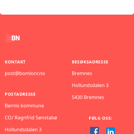
Footer
KONTAKT
BESØKSADRESSE
post@bomlonr.no
Bremnes
Hollundsdalen 3
POSTADRESSE
5430 Bremnes
Bømlo kommune
CO/ Ragnfrid Sønstabø
FØLG OSS:
Hollundsdalen 3