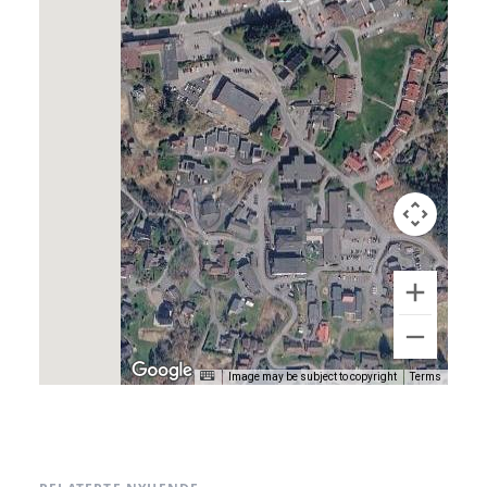
bareMinerals og Priori. Fotpleieprodukt frå
Gehwol.
www.cliniqueelin.bestille.no
Google Maps
Kategoriar
Taggar / Nøkkelord
Handel og service
velvære
velvære
fotpleie
hudpleie
Image may be subject to copyright
Terms