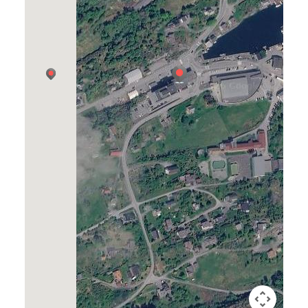
AS v/ Lars Eidesvik.
Selskapet eig mellom anna 100 % i Bømlo
skipsservice AS, om lag 60 % i reiarlaget
Eidesvik Offshore AS, 45 % i Eldøyane
Næringspark, Stord, 12 % i baseselskapet
Norsea Group AS i tillegg til eigardelar i ei
rekkje andre selskap, som Signatur
Management.
Google Maps
Kategoriar
Taggar / Nøkkelord
Finans
investering
holdingselskap