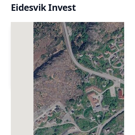
Eidesvik Invest
Eidesvik Invest AS er eit felles
holdingselskap for familieselskapa
Bømmelfjord AS v/ Borgny Eidesvik og Evik