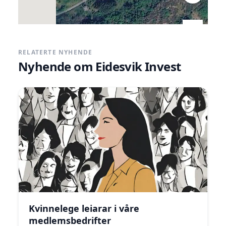
RELATERTE NYHENDE
Nyhende om
Eidesvik Invest
Image may be subject to copyright
Terms
Kvinnelege leiarar i våre
medlemsbedrifter