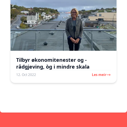
Tilbyr økonomitenester og -
rådgjeving, òg i mindre skala
12. Oct 2022
Les meir
Footer