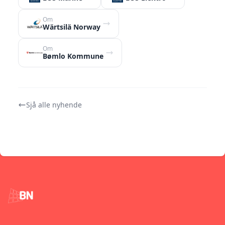
Om
Wärtsilä Norway
Om
Bømlo Kommune
Sjå alle nyhende
Footer