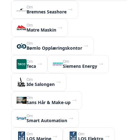
Om
Bremnes Seashore
Om
Matre Maskin
Om
Bømlo Opplæringskontor
Om
Om
Teca
Siemens Energy
Om
Ide Salongen
Om
Sans Hår & Make-up
Om
Smart Automation
Om
Om
LOS Marine
LOS Elektro