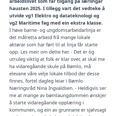
arbeidslivet som får tilgang på lærlingar
hausten 2025. I tillegg vart det vedteke å
utvide vg1 Elektro og datateknologi og
vg2 Maritime fag med ein ekstra klasse.
I høve barne- og ungdomsarbeidarlinja er
det målretta arbeid frå mange lokale
aktørar som har ført til at linja får starte
opp. Les meir om dette
her
. - Det er òg
utruleg viktig at folk er klar over, at skal me
ha vidaregåande skule på Bømlo, må
elevane våre velje lokale tilbod der desse
finnes, fortel dagleg leiar i Bømlo
Næringsråd Nina Ingvaldsen. - Heldigvis ser
me at mange av bømlaungdommen ønskjer
å starte vidaregåande opplæring i
kommunen, og ein av grunnane er sjølvsagt