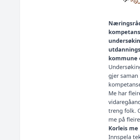
Næringsråd
kompetanse
undersøking
utdanningsv
kommune o
Undersøking
gjer saman 
kompetanse 
Me har flei
vidaregåand
treng folk. 
me på fleir
Korleis me
⁠Innspela t