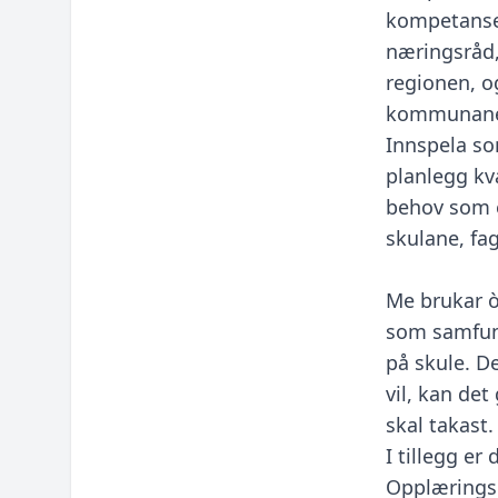
kompetansef
næringsråd,
regionen, o
kommunan
Innspela so
planlegg kva
behov som e
skulane, fa
⁠Me brukar 
som samfunn
på skule. De
vil, kan det
skal takast.
I tillegg e
Opplæringsk