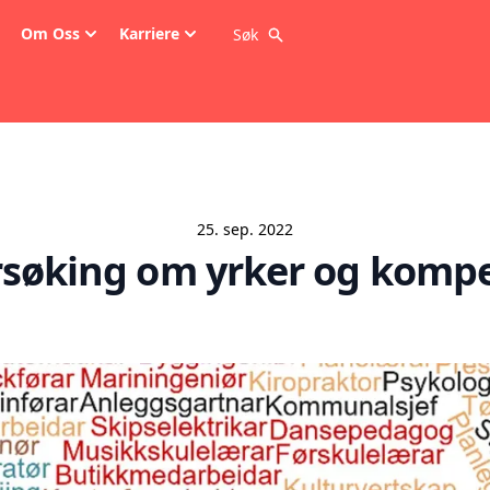
Om Oss
Karriere
Søk
25. sep. 2022
søking om yrker og komp