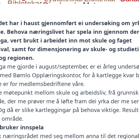
et har i haust gjennomført ei undersøking om yr
. Behova næringslivet har spela inn gjennom de
a, vert brukt i arbeidet inn mot skule og faget
al, samt for dimensjonering av skule- og studieti
g regionen.
a me gjorde i august/september, er ei årleg unders
med Bømlo Opplæringskontor, for å kartlegge kvar b
er for medlemsbedriftene våre.
re møtepunkt mellom skule og arbeidsliv, frå grunnsku
e, der me prøver me å løfte fram dei yrka der me ser
Og då er slike kartleggingar på behova viktige. Resul
e område.
 bruker innspela
ek næringsrådet med seg mellom anna til det regiona