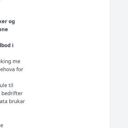
ker og
nne
lbod i
øking me
ehova for
le til
 bedrifter
tata brukar
le