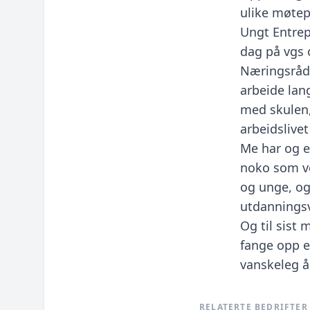
ulike møtep
Ungt Entrep
dag på vgs
Næringsråde
arbeide lan
med skulen,
arbeidslivet
Me har og e
noko som vo
og unge, og
utdanningsv
Og til sist 
fange opp en
vanskeleg å 
RELATERTE BEDRIFTER