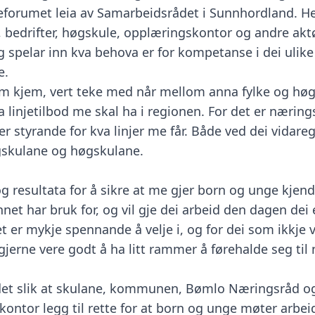
orumet leia av Samarbeidsrådet i Sunnhordland. He
 bedrifter, høgskule, opplæringskontor og andre aktø
g spelar inn kva behova er for kompetanse i dei ulike
e.
m kjem, vert teke med når mellom anna fylke og høg
 linjetilbod me skal ha i regionen. For det er nærings
r styrande for kva linjer me får. Både ved dei vidar
gskulane og høgskulane.
òg resultata for å sikre at me gjer born og unge kjen
et har bruk for, og vil gje dei arbeid den dagen dei 
t er mykje spennande å velje i, og for dei som ikkje v
 gjerne vere godt å ha litt rammer å førehalde seg til 
r det slik at skulane, kommunen, Bømlo Næringsråd 
ontor legg til rette for at born og unge møter arbeid