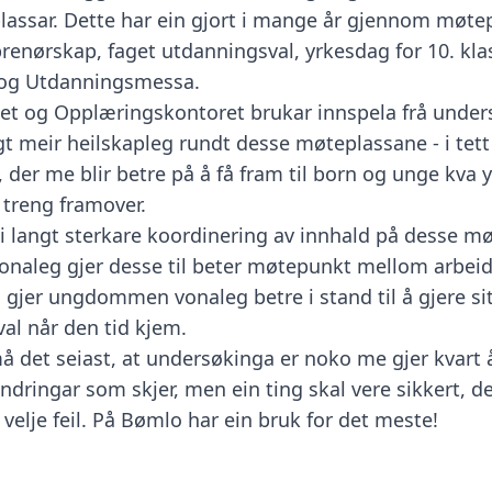
lassar. Dette har ein gjort i mange år gjennom møte
renørskap, faget utdanningsval, yrkesdag for 10. kla
 og Utdanningsmessa.
t og Opplæringskontoret brukar innspela frå unders
gt meir heilskapleg rundt desse møteplassane - i tet
 der me blir betre på å få fram til born og unge kva 
 treng framover.
i langt sterkare koordinering av innhald på desse m
naleg gjer desse til beter møtepunkt mellom arbeids
 gjer ungdommen vonaleg betre i stand til å gjere si
al når den tid kjem.
må det seiast, at undersøkinga er noko me gjer kvart å
dringar som skjer, men ein ting skal vere sikkert, de
velje feil. På Bømlo har ein bruk for det meste!