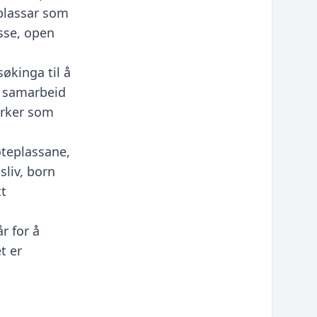
plassar som
sse, open
økinga til å
t samarbeid
yrker som
øteplassane,
liv, born
tt
r for å
t er