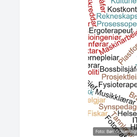
Foto:
Bømlo Næring