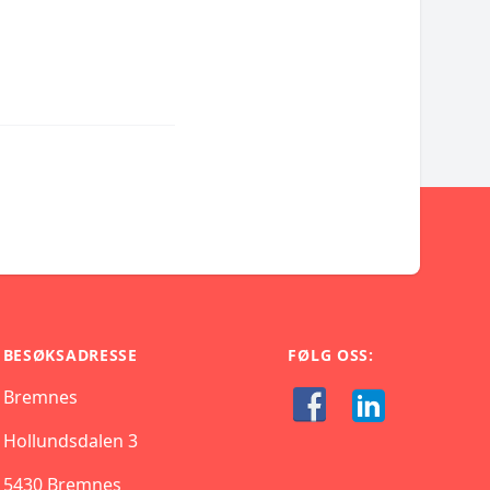
BESØKSADRESSE
FØLG OSS:
Bremnes
Hollundsdalen 3
5430 Bremnes