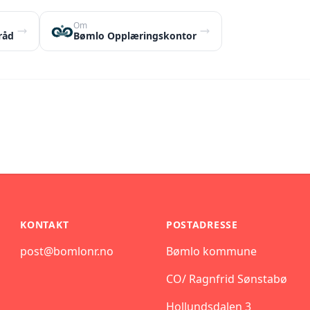
Om
råd
Bømlo Opplæringskontor
KONTAKT
POSTADRESSE
post@bomlonr.no
Bømlo kommune
CO/ Ragnfrid Sønstabø
Hollundsdalen 3