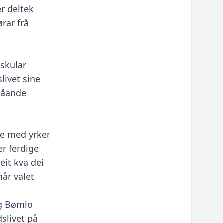
r deltek
rar frå
skular
livet sine
egåande
de med yrker
er ferdige
eit kva dei
når valet
og Bømlo
slivet på