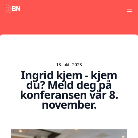
Ope
13. okt. 2023
Ingrid kjem - kjem
du? Meld deg på
konferansen vår 8.
november.