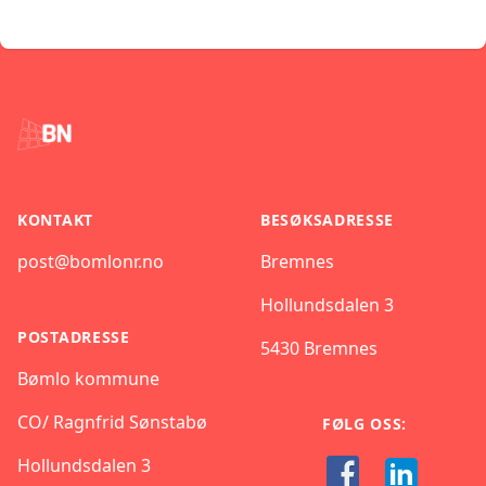
Footer
KONTAKT
BESØKSADRESSE
post@bomlonr.no
Bremnes
Hollundsdalen 3
POSTADRESSE
5430 Bremnes
Bømlo kommune
CO/ Ragnfrid Sønstabø
FØLG OSS:
Hollundsdalen 3