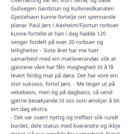
Overnatting var eit stort tema, og både
Gullvegen Gardstun og Kulleseidkanalen
Gjestehavn kunne fortelje om spennande
planar. Paul Jørs i Aasheim/Fjortun rorbuer
kunne fortelle at han i dag hadde 120
senger fordelt på over 20 rorbuer og
leiligheiter. - Siste året har me hatt
samarbeid med ein matleverandør, slik at
gjestene våre har fått moglegheit til å få
levert ferdig mat på døra. Det har vore ein
stor suksess, fortel Jørs. - Me leiger ut på
vekebasis, men òg på dagbasis, så send
gjerne besøkjande til oss som ønskjer å bli
ein dag ekstra.
- Det var svært nyttig og treffast slik rundt
bordet, dele status med kvarandre og ikkje