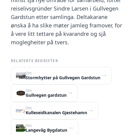
minst sjå nye område for samarbeid, fortel
reiselivsgründer Sindre Larsen i Gullvegen
Gardstun etter samlinga. Deltakarane
ønska å ha slike møter jamleg framover, for
å vere litt tettare på kvarandre og sjå
moglegheiter på tvers.
RELATERTE BEDRIFTER
Om
Stormhytter på Gullvegen Gardstun
Om
Gullvegen gardstun
Om
Kulleseidkanalen Gjestehamn
Om
Langevåg Bygdatun