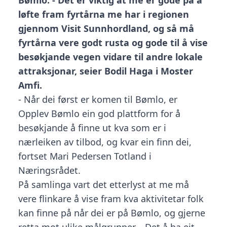
Bømlo. - Det er viktig at me er gode på å
løfte fram fyrtårna me har i regionen
gjennom Visit Sunnhordland, og så må
fyrtårna vere godt rusta og gode til å vise
besøkjande vegen vidare til andre lokale
attraksjonar, seier Bodil Haga i Moster
Amfi.
- Når dei først er komen til Bømlo, er
Opplev Bømlo ein god plattform for å
besøkjande å finne ut kva som er i
nærleiken av tilbod, og kvar ein finn dei,
fortset Mari Pedersen Totland i
Næringsrådet.
På samlinga vart det etterlyst at me må
vere flinkare å vise fram kva aktivitetar folk
kan finne på når dei er på Bømlo, og gjerne