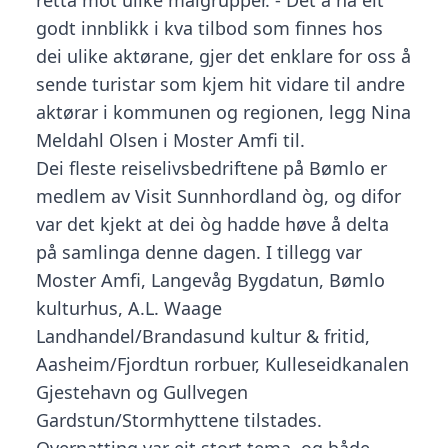
retta mot ulike målgrupper. - Det å ha eit
godt innblikk i kva tilbod som finnes hos
dei ulike aktørane, gjer det enklare for oss å
sende turistar som kjem hit vidare til andre
aktørar i kommunen og regionen, legg Nina
Meldahl Olsen i Moster Amfi til.
Dei fleste reiselivsbedriftene på Bømlo er
medlem av Visit Sunnhordland òg, og difor
var det kjekt at dei òg hadde høve å delta
på samlinga denne dagen. I tillegg var
Moster Amfi, Langevåg Bygdatun, Bømlo
kulturhus, A.L. Waage
Landhandel/Brandasund kultur & fritid,
Aasheim/Fjordtun rorbuer, Kulleseidkanalen
Gjestehavn og Gullvegen
Gardstun/Stormhyttene tilstades.