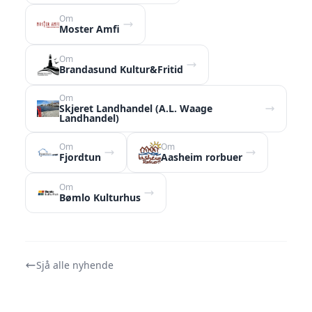
Om
Moster Amfi
Om
Brandasund Kultur&Fritid
Om
Skjeret Landhandel (A.L. Waage
Landhandel)
Om
Om
Fjordtun
Aasheim rorbuer
Om
Bømlo Kulturhus
Sjå alle nyhende