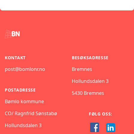
Footer
KONTAKT
BESØKSADRESSE
post@bomlonr.no
Bremnes
Hollundsdalen 3
POSTADRESSE
5430 Bremnes
Bømlo kommune
CO/ Ragnfrid Sønstabø
FØLG OSS:
Hollundsdalen 3