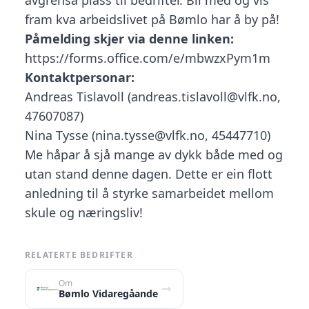
avgrensa plass til bedrifter. Bli med og vis
fram kva arbeidslivet på Bømlo har å by på!
Påmelding skjer via denne linken:
https://forms.office.com/e/mbwzxPym1m
Kontaktpersonar:
Andreas Tislavoll (andreas.tislavoll@vlfk.no,
47607087)
Nina Tysse (nina.tysse@vlfk.no, 45447710)
Me håpar å sjå mange av dykk både med og
utan stand denne dagen. Dette er ein flott
anledning til å styrke samarbeidet mellom
skule og næringsliv!
RELATERTE BEDRIFTER
Om
Bømlo Vidaregåande