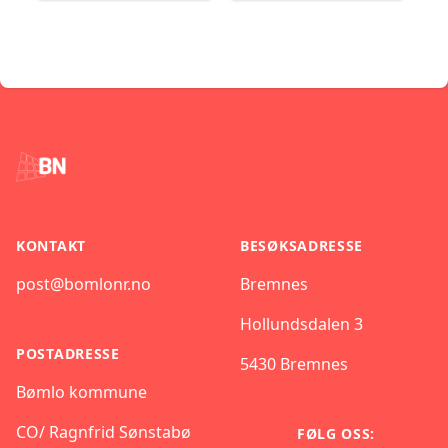
Footer
KONTAKT
BESØKSADRESSE
post@bomlonr.no
Bremnes
Hollundsdalen 3
POSTADRESSE
5430 Bremnes
Bømlo kommune
CO/ Ragnfrid Sønstabø
FØLG OSS: