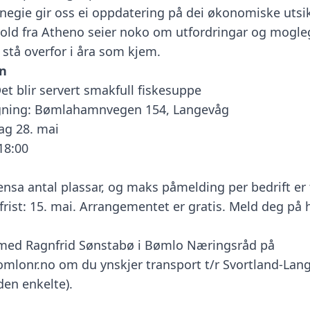
negie gir oss ei oppdatering på dei økonomiske utsi
lvold fra Atheno seier noko om utfordringar og mogl
 stå overfor i åra som kjem.
n
et blir servert smakfull fiskesuppe
gning: Bømlahamnvegen 154, Langevåg
dag 28. mai
 18:00
rensa antal plassar, og maks påmelding per bedrift er 
rist: 15. mai. Arrangementet er gratis.
Meld deg på h
 med Ragnfrid Sønstabø i Bømlo Næringsråd på
omlonr.no
om du ynskjer transport t/r Svortland-Lan
den enkelte).