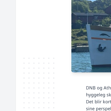
DNB og Athe
hyggeleg sk
Det blir ko
sine perspe