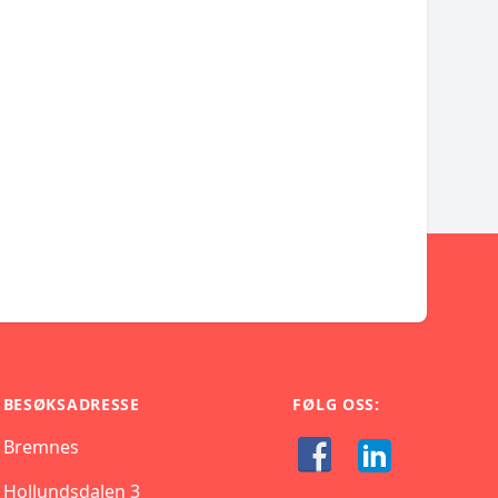
BESØKSADRESSE
FØLG OSS:
Bremnes
Hollundsdalen 3