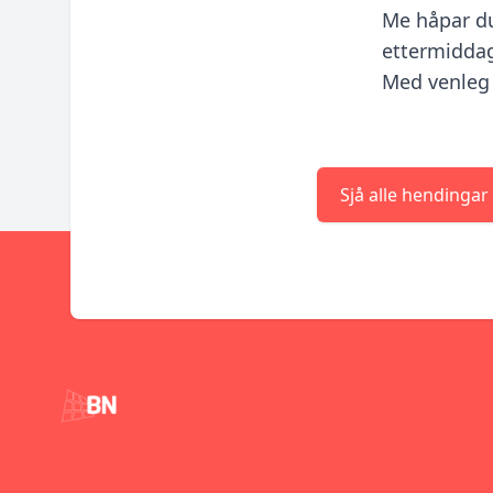
⁠Me håpar du
ettermiddag
Med venleg
Sjå alle hendingar
Footer