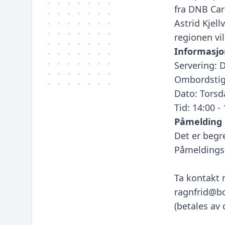
fra DNB Car
Astrid Kjel
regionen vil
Informasjo
Servering: D
⁠Ombordsti
⁠Dato: Tors
⁠Tid: 14:00 -
Påmelding
⁠Det er beg
Påmeldingsf
⁠Ta kontakt
ragnfrid@b
(betales av 