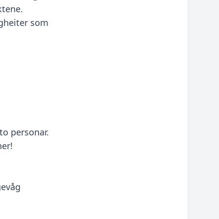
ktene.
egheiter som
to personar.
er!
gevåg