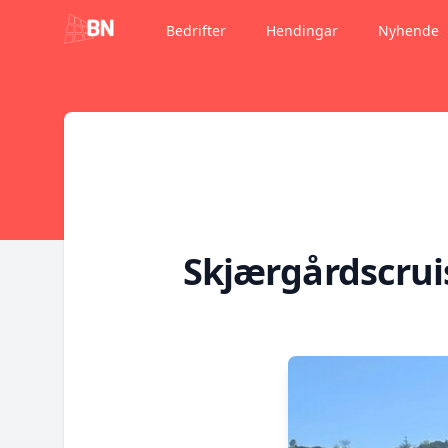
Bedrifter
Hendingar
Nyhende
Skjærgårdscrui