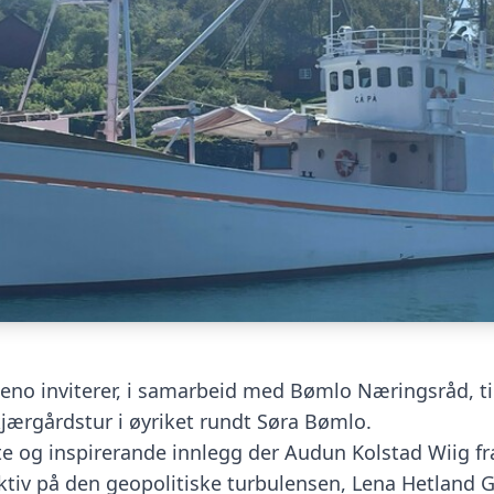
no inviterer, i samarbeid med Bømlo Næringsråd, til
jærgårdstur i øyriket rundt Søra Bømlo.
rte og inspirerande innlegg der Audun Kolstad Wiig f
ktiv på den geopolitiske turbulensen, Lena Hetland 