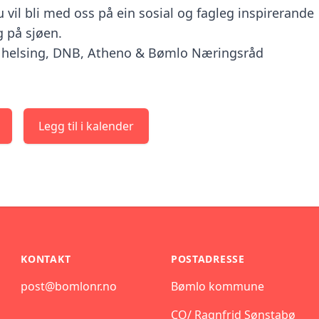
 vil bli med oss på ein sosial og fagleg inspirerande
 på sjøen.
 helsing, DNB, Atheno & Bømlo Næringsråd
Legg til i kalender
KONTAKT
POSTADRESSE
post@bomlonr.no
Bømlo kommune
CO/ Ragnfrid Sønstabø