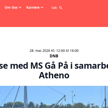
Om Oss
Karriere
Søk
28. mai 2026
Kl:
12:00
til
16:00
DNB
se med MS Gå På i samar
Atheno