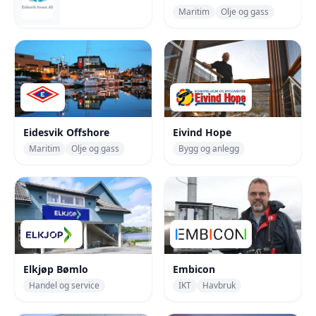
Finans
Maritim
Olje og gass
Eidesvik Offshore
Eivind Hope
Maritim
Olje og gass
Bygg og anlegg
Elkjøp Bømlo
Embicon
Handel og service
IKT
Havbruk