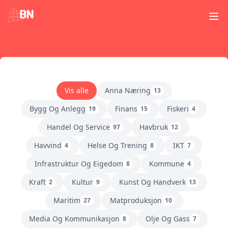
Ope
Vis alle
Anna Næring
13
Bygg Og Anlegg
Finans
Fiskeri
19
15
4
Handel Og Service
Havbruk
97
12
Havvind
Helse Og Trening
IKT
4
8
7
Infrastruktur Og Eigedom
Kommune
8
4
Kraft
Kultur
Kunst Og Handverk
2
9
13
Maritim
Matproduksjon
27
10
Media Og Kommunikasjon
Olje Og Gass
8
7